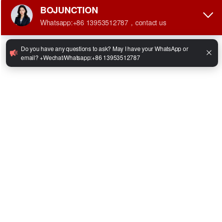
•
Carga nominal: 6000 kg
•
Peso: 8640 kg
•
Modelo de motor:Diesel
•
Potencia del motor: 60 kW (opcional)
•
Velocidad máxima de conducción (carga completa/carga vacía):
18/20 km/h
•
Ángulo máximo de ascenso (carga completa/carga vacía): 15/20
grados
•
Altura de elevación estándar de la horquilla: 3000 mm
Facebook
Twitter
LinkedIn
WhatsApp
Share
Compartir: