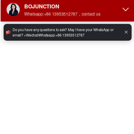
•
Modelo de motor:Diesel
•
Potencia del motor: 42 kW (opcional)
•
Velocidad máxima de conducción (carga/descarga): 18/20 km/h
•
Máxima pendiente (carga/descarga): 15/20°
•
Tamaño de la horquilla: 1070*45*125 mm
•
Tamaño total: 2900 x 1214 x 2176 mm
•
Peso total: 4670 kg
Facebook
Twitter
LinkedIn
WhatsApp
Share
Compartir:
Consultar ahora