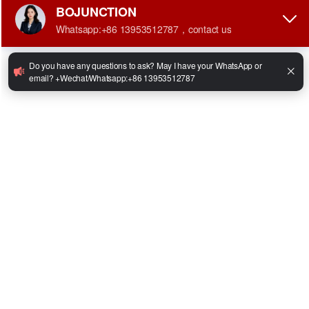
•
Modelo de motor: Gasolina y propano
•
Potencia del motor: 42 kW
•
Velocidad máxima de conducción (carga/descarga): 18/20 km/h
•
Máxima pendiente (carga/descarga): 15/20°
•
Tamaño de la horquilla: 1070 x 40 x 120 mm
•
Tamaño total: 2852 x 1234 x 2186 mm
•
Peso total: 4220 kg
Facebook
Twitter
LinkedIn
WhatsApp
Share
Compartir: