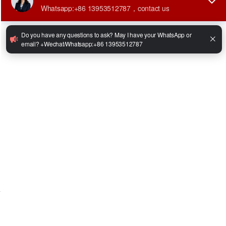
•
wheel base:1280mm
•
steering angle：35°
•
tyre size:12-16.5
Facebook
Twitter
LinkedIn
WhatsApp
Share
Compartir:
Consultar ahora
Whatsapp
CORREO
Minicargadora ZL926
Presupuesto
Ventajas del producto
Contacta con nosotros ahora