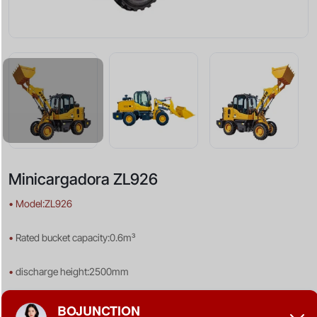
Minicargadora ZL926
•
Model:ZL926
•
Rated bucket capacity:0.6m³
•
discharge height:2500mm
•
dumping distance:700mm