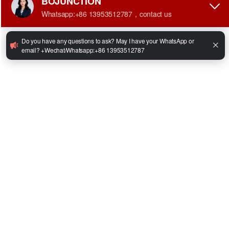
•
Altura de elevación: 3000 mm
•
Alimentación: Batería de litio
•
Marca de la batería: EIKTO
•
Batería (voltaje/capacidad): 51,2 V 206 Ah
•
Motor de marcha: 5KW/48V
•
Motor de bomba de aceite: 8KW/48V
•
Modelo: 1,5T/1,8T/2T/2,5T/3T/3,5T/4T/5T
Facebook
Twitter
LinkedIn
WhatsApp
Share
Compartir: